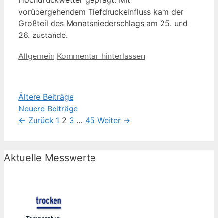
vorübergehendem Tiefdruckeinfluss kam der
Großteil des Monatsniederschlags am 25. und
26. zustande.
Kategorien
Allgemein
Kommentar hinterlassen
Ältere Beiträge
Neuere Beiträge
Seite
Seite
Seite
Seite
←
Zurück
1
2
3
…
45
Weiter
→
Aktuelle Messwerte