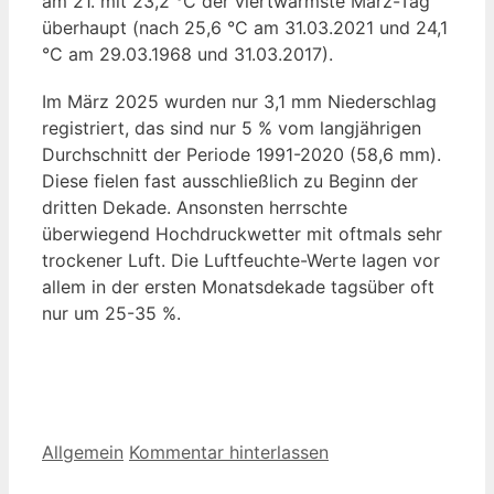
am 21. mit 23,2 °C der viertwärmste März-Tag
überhaupt (nach 25,6 °C am 31.03.2021 und 24,1
°C am 29.03.1968 und 31.03.2017).
Im März 2025 wurden nur 3,1 mm Niederschlag
registriert, das sind nur 5 % vom langjährigen
Durchschnitt der Periode 1991-2020 (58,6 mm).
Diese fielen fast ausschließlich zu Beginn der
dritten Dekade. Ansonsten herrschte
überwiegend Hochdruckwetter mit oftmals sehr
trockener Luft. Die Luftfeuchte-Werte lagen vor
allem in der ersten Monatsdekade tagsüber oft
nur um 25-35 %.
Kategorien
Allgemein
Kommentar hinterlassen