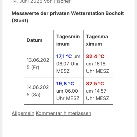
14. Juni 2025
von
Fischer
Messwerte der privaten Wetterstation Bocholt
(Stadt)
Tagesmin
Tagesma
Datum
imum
ximum
17,1 °C
um
32,4 °C
13.06.202
06.07 Uhr
um 16.16
5 (Fr)
MESZ
Uhr MESZ
19,8 °C
32,5 °C
14.06.202
um 06.00
um 14.57
5 (Sa)
Uhr MESZ
Uhr MESZ
Kategorien
Allgemein
Kommentar hinterlassen