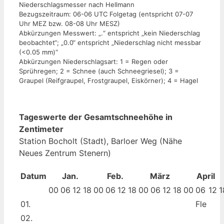
Niederschlagsmesser nach Hellmann
Bezugszeitraum: 06-06 UTC Folgetag (entspricht 07-07
Uhr MEZ bzw. 08-08 Uhr MESZ)
Abkürzungen Messwert: „.“ entspricht „kein Niederschlag
beobachtet“; „0.0“ entspricht „Niederschlag nicht messbar
(<0.05 mm)“
Abkürzungen Niederschlagsart: 1 = Regen oder
Sprühregen; 2 = Schnee (auch Schneegriesel); 3 =
Graupel (Reifgraupel, Frostgraupel, Eiskörner); 4 = Hagel
Tageswerte der Gesamtschneehöhe in
Zentimeter
Station Bocholt (Stadt), Barloer Weg (Nähe
Neues Zentrum Stenern)
Datum
Jan.
Feb.
März
April
00
06
12
18
00
06
12
18
00
06
12
18
00
06
12
1
01.
Fle
02.