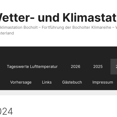
etter- und Klimastat
tklimastation Bocholt – Fortführung der Bocholter Klimareihe –
terland
Tageswerte Lufttemperatur
2026
2025
Vorhersage
Links
Gästebuch
Impressum
024