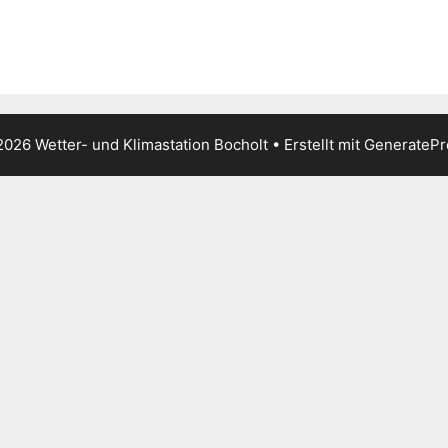
026 Wetter- und Klimastation Bocholt
• Erstellt mit
GeneratePr