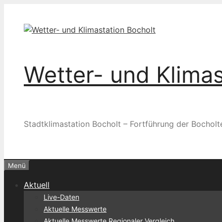
Zum
Inhalt
springen
Wetter- und Klimas
Stadtklimastation Bocholt – Fortführung der Bocholt
Menü
Aktuell
Live-Daten
Aktuelle Messwerte
Aktuelle Messwerte Regionaler Vergleich