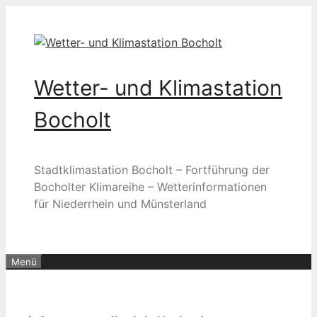
Zum
Inhalt
springen
Wetter- und Klimastation
Bocholt
Stadtklimastation Bocholt – Fortführung der
Bocholter Klimareihe – Wetterinformationen
für Niederrhein und Münsterland
Menü