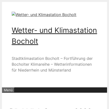
Zum
Inhalt
springen
Wetter- und Klimastation
Bocholt
Stadtklimastation Bocholt – Fortführung der
Bocholter Klimareihe – Wetterinformationen
für Niederrhein und Münsterland
Menü