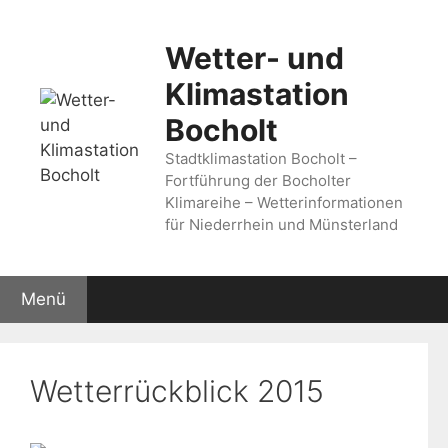
Zum
Inhalt
Wetter- und
springen
Klimastation
Bocholt
Stadtklimastation Bocholt –
Fortführung der Bocholter
Klimareihe – Wetterinformationen
für Niederrhein und Münsterland
Menü
Wetterrückblick 2015