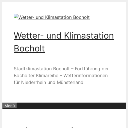
Zum
Inhalt
springen
Wetter- und Klimastation
Bocholt
Stadtklimastation Bocholt – Fortführung der
Bocholter Klimareihe – Wetterinformationen
für Niederrhein und Münsterland
Menü