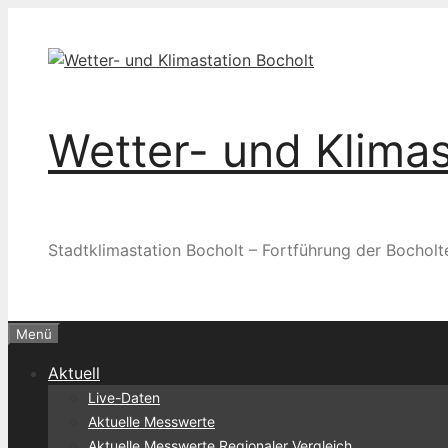
Zum
Inhalt
springen
Wetter- und Klimas
Stadtklimastation Bocholt – Fortführung der Bocholt
Menü
Aktuell
Live-Daten
Aktuelle Messwerte
Aktuelle Messwerte Regionaler Vergleich