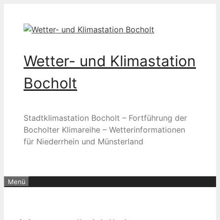
Zum
Inhalt
springen
Wetter- und Klimastation
Bocholt
Stadtklimastation Bocholt – Fortführung der
Bocholter Klimareihe – Wetterinformationen
für Niederrhein und Münsterland
Menü