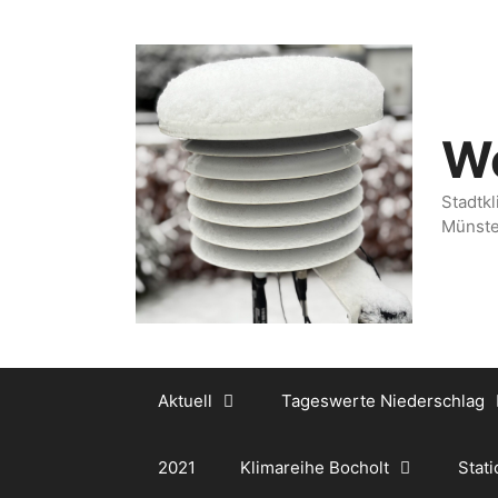
Zum
Inhalt
springen
We
Stadtkl
Münste
Aktuell
Tageswerte Niederschlag
2021
Klimareihe Bocholt
Stati