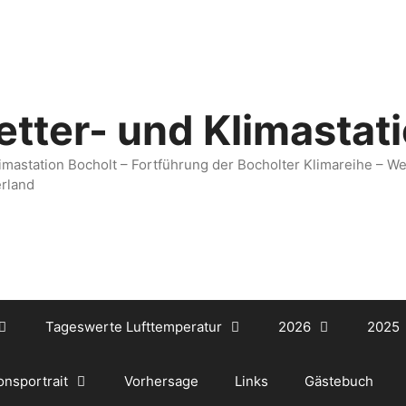
tter- und Klimastat
imastation Bocholt – Fortführung der Bocholter Klimareihe – W
rland
Tageswerte Lufttemperatur
2026
2025
onsportrait
Vorhersage
Links
Gästebuch