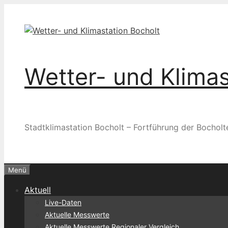
Zum
Inhalt
springen
Wetter- und Klimas
Stadtklimastation Bocholt – Fortführung der Bocholt
Menü
Aktuell
Live-Daten
Aktuelle Messwerte
Aktuelle Messwerte Regionaler Vergleich