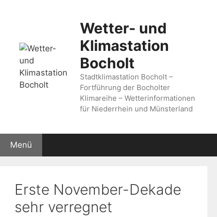
Zum
Inhalt
Wetter- und
springen
Klimastation
Bocholt
Stadtklimastation Bocholt –
Fortführung der Bocholter
Klimareihe – Wetterinformationen
für Niederrhein und Münsterland
Menü
Erste November-Dekade
sehr verregnet