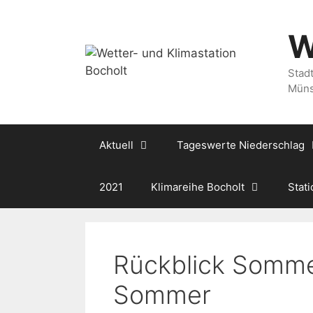
Zum
Inhalt
W
springen
Stad
Müns
Aktuell
Tageswerte Niederschlag
2021
Klimareihe Bocholt
Stati
Rückblick Sommer
Sommer