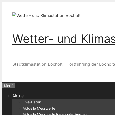
Zum
Inhalt
springen
Wetter- und Klimas
Stadtklimastation Bocholt – Fortführung der Bocholt
Menü
Aktuell
Live-Daten
Aktuelle Messwerte
Aktuelle Messwerte Regionaler Vergleich