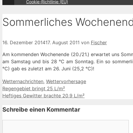
Cookie-Richtlinie (EU)
Sommerliches Wochenend
16. Dezember 2014
17. August 2011
von
Fischer
Am kommenden Wochenende (20./21.) erwartet uns Sommer
am Samstag und bis 28 °C am Sonntag. Ein so sommerli
°C) gab es zuletzt am 26. Juni (25,2 °C)!
Kategorien
Wetternachrichten
,
Wettervorhersage
Regengebiet bringt 25 L/m²
Heftiges Gewitter brachte 20,9 L/m²
Schreibe einen Kommentar
Kommentar