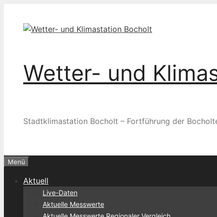
Zum
Inhalt
springen
Wetter- und Klimas
Stadtklimastation Bocholt – Fortführung der Bocholt
Menü
Aktuell
Live-Daten
Aktuelle Messwerte
Aktuelle Messwerte Regionaler Vergleich