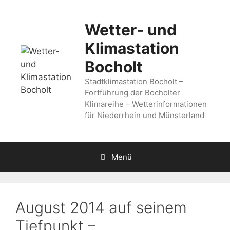
Zum
Inhalt
Wetter- und
springen
Klimastation
Bocholt
Stadtklimastation Bocholt –
Fortführung der Bocholter
Klimareihe – Wetterinformationen
für Niederrhein und Münsterland
Menü
August 2014 auf seinem
Tiefpunkt –