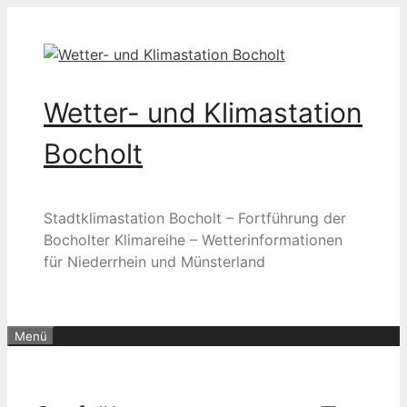
Zum
Inhalt
springen
Wetter- und Klimastation
Bocholt
Stadtklimastation Bocholt – Fortführung der
Bocholter Klimareihe – Wetterinformationen
für Niederrhein und Münsterland
Menü