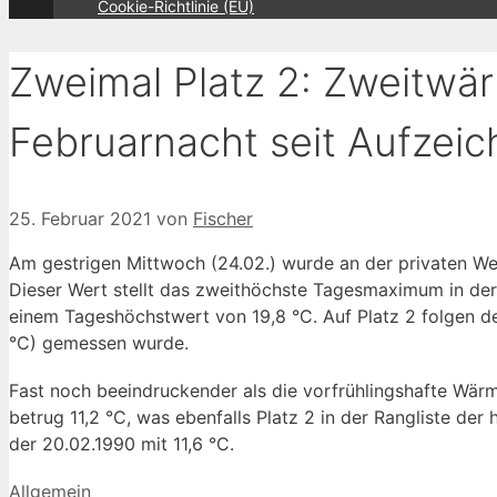
Cookie-Richtlinie (EU)
Zweimal Platz 2: Zweitwä
Februarnacht seit Aufzei
25. Februar 2021
von
Fischer
Am gestrigen Mittwoch (24.02.) wurde an der privaten W
Dieser Wert stellt das zweithöchste Tagesmaximum in der 
einem Tageshöchstwert von 19,8 °C. Auf Platz 2 folgen de
°C) gemessen wurde.
Fast noch beeindruckender als die vorfrühlingshafte Wär
betrug 11,2 °C, was ebenfalls Platz 2 in der Rangliste de
der 20.02.1990 mit 11,6 °C.
Kategorien
Allgemein