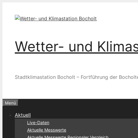
Zum
Inhalt
springen
Wetter- und Klimas
Stadtklimastation Bocholt – Fortführung der Bocholt
Menü
Aktuell
Live-Daten
Aktuelle Messwerte
Aktuelle Messwerte Regionaler Vergleich