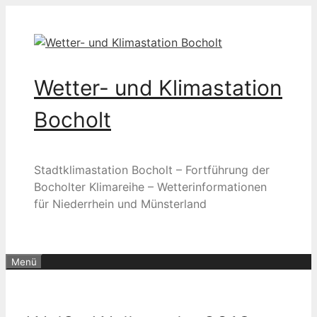
Zum
Inhalt
springen
Wetter- und Klimastation
Bocholt
Stadtklimastation Bocholt – Fortführung der
Bocholter Klimareihe – Wetterinformationen
für Niederrhein und Münsterland
Menü