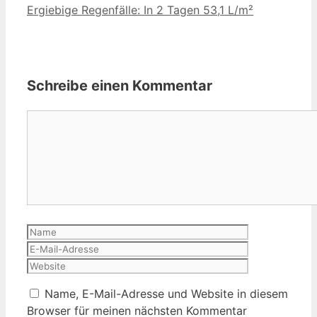
Ergiebige Regenfälle: In 2 Tagen 53,1 L/m²
Schreibe einen Kommentar
Kommentar
Name
E-
Mail-
Website
Adresse
Name, E-Mail-Adresse und Website in diesem
Browser für meinen nächsten Kommentar