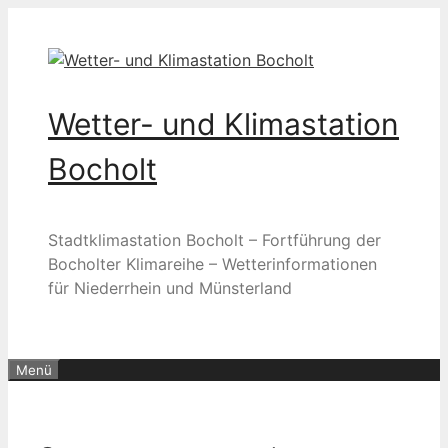
Zum
Inhalt
springen
Wetter- und Klimastation
Bocholt
Stadtklimastation Bocholt – Fortführung der
Bocholter Klimareihe – Wetterinformationen
für Niederrhein und Münsterland
Menü